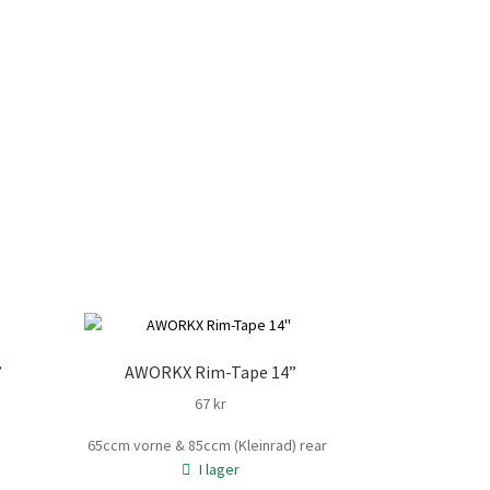
”
AWORKX Rim-Tape 14”
67
kr
65ccm vorne & 85ccm (Kleinrad) rear
I lager