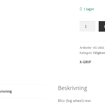
I lager
X-
GRIP
Rim-
Tape
16''
Artikelnr:
XG-2601
Kategori:
Fälgba
mängd
X-GRIP
Beskrivning
rivning
85cc (big wheel) rear