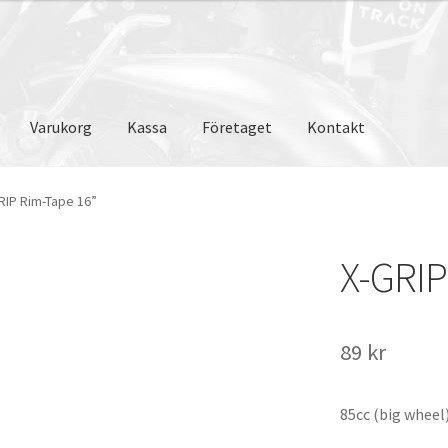
Varukorg
Kassa
Företaget
Kontakt
RIP Rim-Tape 16”
X-GRIP
89
kr
85cc (big wheel)