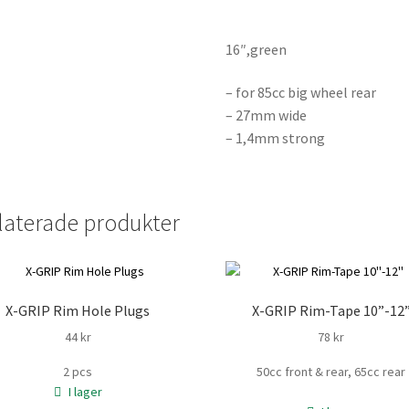
16″,green
– for 85cc big wheel rear
– 27mm wide
– 1,4mm strong
laterade produkter
X-GRIP Rim Hole Plugs
X-GRIP Rim-Tape 10”-12
44
kr
78
kr
2 pcs
50cc front & rear, 65cc rear
I lager