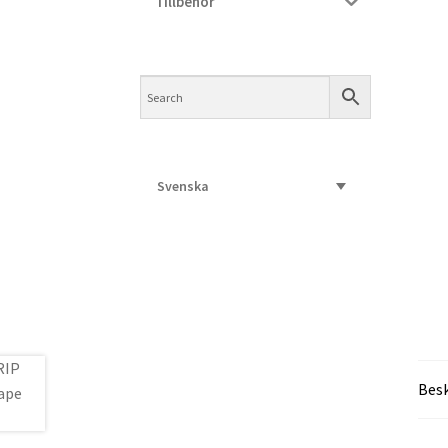
Tillbehör
Svenska
Besk