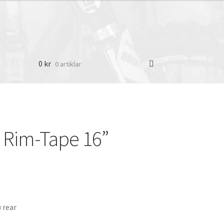
0
kr
0 artiklar
 Rim-Tape 16”
 rear