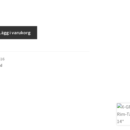
Lägg i varukorg
-16
nd