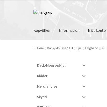
Hoppa
Hoppa
till
till
navigering
innehåll
Köpvillkor
Information
Mitt konto
Hem
Däck/Mousse/Hjul
Hjul
Fälgband
X-G
Däck/Mousse/Hjul
Kläder
Merchandise
Skydd