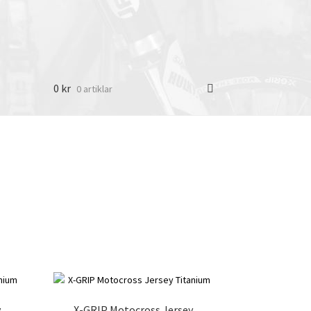
0
kr
0 artiklar
y
X-GRIP Motocross Jersey