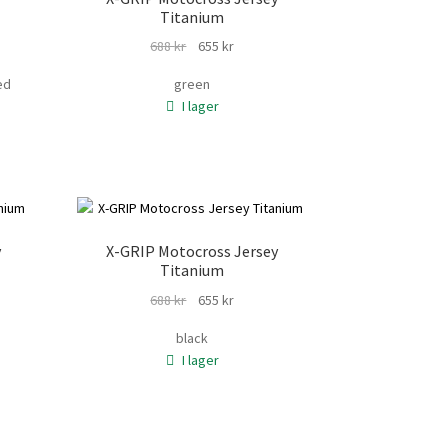
Titanium
Det
Det
688
kr
655
kr
nde
ursprungliga
nuvarande
ed
green
priset
priset
I lager
var:
är:
688 kr.
655 kr.
y
X-GRIP Motocross Jersey
Titanium
Det
Det
688
kr
655
kr
nde
ursprungliga
nuvarande
black
priset
priset
I lager
var:
är:
688 kr.
655 kr.