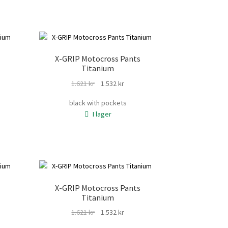
X-GRIP Motocross Pants
Titanium
Det
Det
1.621
kr
1.532
kr
rande
ursprungliga
nuvarande
black with pockets
t
priset
priset
I lager
var:
är:
kr.
1.621 kr.
1.532 kr.
X-GRIP Motocross Pants
Titanium
Det
Det
1.621
kr
1.532
kr
rande
ursprungliga
nuvarande