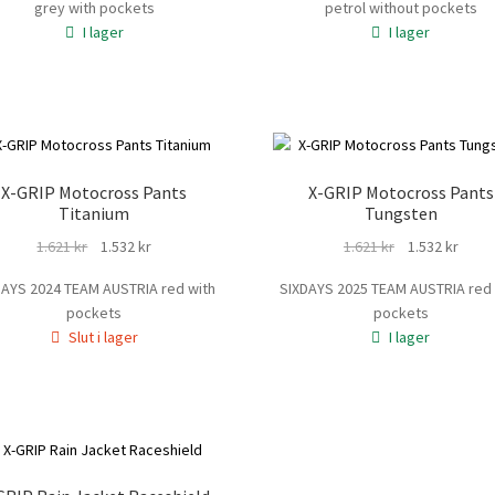
grey with pockets
petrol without pockets
priset
priset
priset
prise
I lager
I lager
var:
är:
var:
är:
1.621 kr.
1.532 kr.
1.565 kr.
1.476 
X-GRIP Motocross Pants
X-GRIP Motocross Pants
Titanium
Tungsten
Det
Det
Det
Det
1.621
kr
1.532
kr
1.621
kr
1.532
kr
ursprungliga
nuvarande
ursprungliga
nuva
DAYS 2024 TEAM AUSTRIA red with
SIXDAYS 2025 TEAM AUSTRIA red 
priset
priset
priset
prise
pockets
pockets
var:
är:
var:
är:
Slut i lager
I lager
1.621 kr.
1.532 kr.
1.621 kr.
1.532 