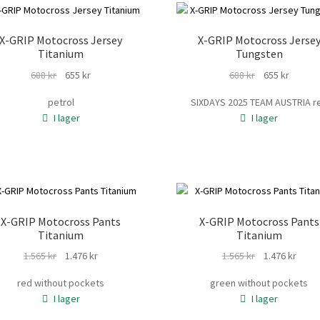
X-GRIP Motocross Jersey
X-GRIP Motocross Jerse
Titanium
Tungsten
Det
Det
Det
Det
688
kr
655
kr
688
kr
655
kr
ursprungliga
nuvarande
ursprungliga
nuvara
petrol
SIXDAYS 2025 TEAM AUSTRIA r
priset
priset
priset
priset
I lager
I lager
var:
är:
var:
är:
688 kr.
655 kr.
688 kr.
655 kr.
X-GRIP Motocross Pants
X-GRIP Motocross Pants
Titanium
Titanium
Det
Det
Det
Det
1.565
kr
1.476
kr
1.565
kr
1.476
kr
ursprungliga
nuvarande
ursprungliga
nuva
red without pockets
green without pockets
priset
priset
priset
prise
I lager
I lager
var:
är:
var:
är:
1.565 kr.
1.476 kr.
1.565 kr.
1.476 