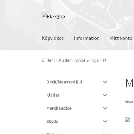
Hoppa
Hoppa
till
till
navigering
innehåll
Köpvillkor
Information
Mitt konto
Hem
Kläder
Byxor & Tröja
M
M
Däck/Mousse/Hjul
Kläder
Visar
Merchandise
Skydd