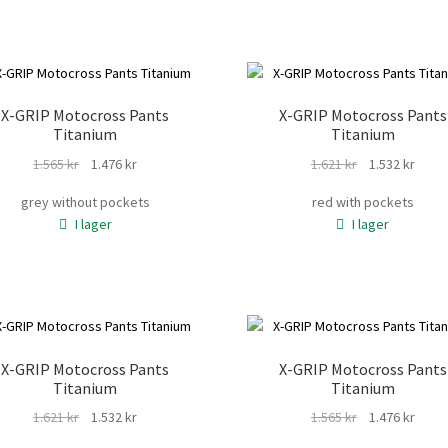
X-GRIP Motocross Pants
X-GRIP Motocross Pants
Titanium
Titanium
Det
Det
Det
Det
1.565
kr
1.476
kr
1.621
kr
1.532
kr
ursprungliga
nuvarande
ursprungliga
nuva
grey without pockets
red with pockets
priset
priset
priset
prise
I lager
I lager
var:
är:
var:
är:
1.565 kr.
1.476 kr.
1.621 kr.
1.532 
X-GRIP Motocross Pants
X-GRIP Motocross Pants
Titanium
Titanium
Det
Det
Det
Det
1.621
kr
1.532
kr
1.565
kr
1.476
kr
ursprungliga
nuvarande
ursprungliga
nuva