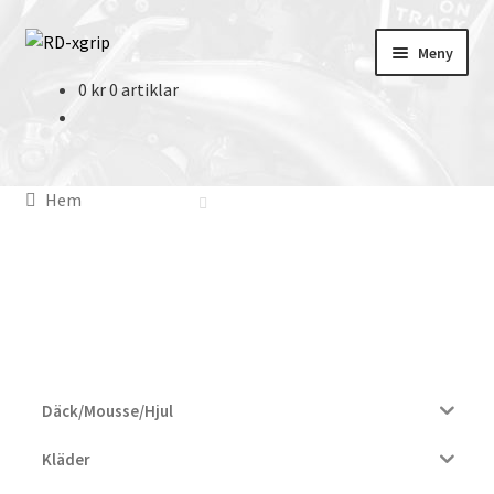
Hoppa
Hoppa
Meny
till
till
0
kr
0 artiklar
navigering
innehåll
English
(
Engelska
)
Svenska
Hem
Merchandise
Tillbehör
Skydd
Kläder
Däck/Mousse/Hjul
Däck/Mousse/Hjul
Kläder