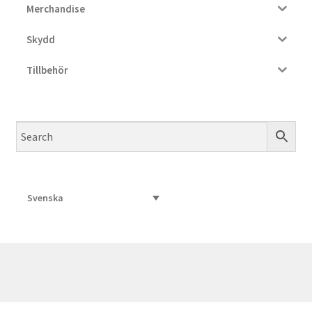
Merchandise
Skydd
Information
Tillbehör
Köpvillkor
Mitt konto
Varukorg
Kassa
Svenska
Företaget
Kontakt