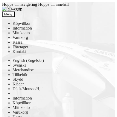
Hoppa till navigering
Hoppa till innehåll
Meny
Köpvillkor
Information
Mitt konto
Varukorg
Kassa
Företaget
Kontakt
English
(
Engelska
)
Svenska
Merchandise
Tillbehör
Skydd
Kläder
Däck/Mousse/Hjul
Information
Köpvillkor
Mitt konto
Varukorg
Kassa