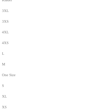
3XL
3XS
4XL
4XS
L
M
One Size
S
XL
XS