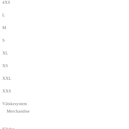
4XS
L
M
S
XL
XS
XXL
XXS
Vätskesystem
Merchandise
Kläder