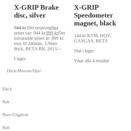
X-GRIP Brake
X-GRIP
disc, silver
Speedometer
magnet, black
944
kr
Det ursprungliga
priset var: 944 kr.
899
kr
Det
144
kr
KTM, HQV,
nuvarande priset är: 899 kr.
GASGAS, BETA
rear, Ø 240mm, 3,9mm
thick, BETA RR, 2013->
Slut i lager
I lager
Visar alla 4 resultat
Däck/Mousse/Hjul
Däck
Bak
Barn/Ungdom
Bak