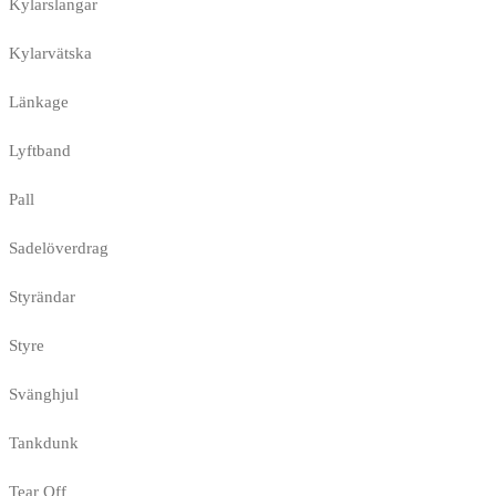
Kylarslangar
Kylarvätska
Länkage
Lyftband
Pall
Sadelöverdrag
Styrändar
Styre
Svänghjul
Tankdunk
Tear Off