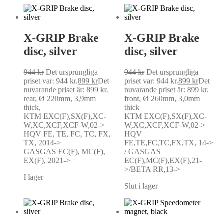
X-GRIP Brake
X-GRIP Brake
disc, silver
disc, silver
944
kr
Det ursprungliga
944
kr
Det ursprungliga
priset var: 944 kr.
899
kr
Det
priset var: 944 kr.
899
kr
Det
nuvarande priset är: 899 kr.
nuvarande priset är: 899 kr.
rear, Ø 220mm, 3,9mm
front, Ø 260mm, 3,0mm
thick,
thick
KTM EXC(F),SX(F),XC-
KTM EXC(F),SX(F),XC-
W,XC,XCF,XCF-W,02->
W,XC,XCF,XCF-W,02->
HQV FE, TE, FC, TC, FX,
HQV
TX, 2014->
FE,TE,FC,TC,FX,TX, 14->
GASGAS EC(F), MC(F),
/ GASGAS
EX(F), 2021->
EC(F),MC(F),EX(F),21-
>/BETA RR,13->
I lager
Slut i lager