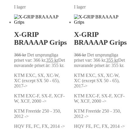
I lager
I lager
X-GRIP
X-GRIP
BRAAAAP Grips
BRAAAAP Grips
366
kr
Det ursprungliga
366
kr
Det ursprungliga
priset var: 366 kr.
355
kr
Det
priset var: 366 kr.
355
kr
Det
nuvarande priset är: 355 kr.
nuvarande priset är: 355 kr.
KTM EXC, SX, XC-W,
KTM EXC, SX, XC-W,
XC (except SX 50 - 65),
XC (except SX 50 - 65),
2017->
2017->
KTM EXC-F, SX-F, XCF-
KTM EXC-F, SX-F, XCF-
W, XCF, 2000 ->
W, XCF, 2000 ->
KTM Freeride 250 - 350,
KTM Freeride 250 - 350,
2012 ->
2012 ->
HQV FE, FC, FX, 2014 ->
HQV FE, FC, FX, 2014 ->