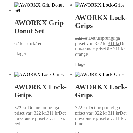
AWORKX Lock-
AWORKX Grip
Grips
Donut Set
322
kr
Det ursprungliga
67
kr
black/red
priset var: 322 kr.
311
kr
Det
nuvarande priset är: 311 kr.
I lager
orange
I lager
AWORKX Lock-
AWORKX Lock-
Grips
Grips
322
kr
Det ursprungliga
322
kr
Det ursprungliga
priset var: 322 kr.
311
kr
Det
priset var: 322 kr.
311
kr
Det
nuvarande priset är: 311 kr.
nuvarande priset är: 311 kr.
red
blue