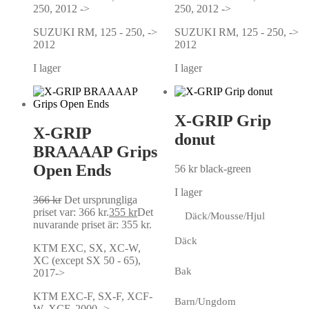
250, 2012 ->
250, 2012 ->
SUZUKI RM, 125 - 250, ->
SUZUKI RM, 125 - 250, ->
2012
2012
I lager
I lager
X-GRIP Grip
X-GRIP
donut
BRAAAAP Grips
Open Ends
56
kr
black-green
I lager
366
kr
Det ursprungliga
priset var: 366 kr.
355
kr
Det
Däck/Mousse/Hjul
nuvarande priset är: 355 kr.
Däck
KTM EXC, SX, XC-W,
XC (except SX 50 - 65),
Bak
2017->
KTM EXC-F, SX-F, XCF-
Barn/Ungdom
W, XCF, 2000 ->