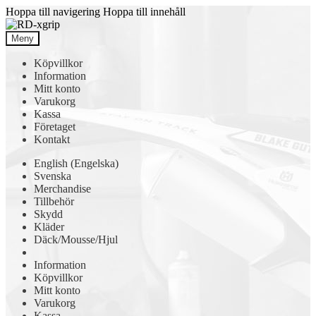
Hoppa till navigering
Hoppa till innehåll
Meny
Köpvillkor
Information
Mitt konto
Varukorg
Kassa
Företaget
Kontakt
English
(
Engelska
)
Svenska
Merchandise
Tillbehör
Skydd
Kläder
Däck/Mousse/Hjul
Information
Köpvillkor
Mitt konto
Varukorg
Kassa