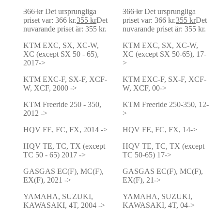
366
kr
Det ursprungliga
366
kr
Det ursprungliga
priset var: 366 kr.
355
kr
Det
priset var: 366 kr.
355
kr
Det
nuvarande priset är: 355 kr.
nuvarande priset är: 355 kr.
KTM EXC, SX, XC-W,
KTM EXC, SX, XC-W,
XC (except SX 50 - 65),
XC (except SX 50-65), 17-
2017->
>
KTM EXC-F, SX-F, XCF-
KTM EXC-F, SX-F, XCF-
W, XCF, 2000 ->
W, XCF, 00->
KTM Freeride 250 - 350,
KTM Freeride 250-350, 12-
2012 ->
>
HQV FE, FC, FX, 2014 ->
HQV FE, FC, FX, 14->
HQV TE, TC, TX (except
HQV TE, TC, TX (except
TC 50 - 65) 2017 ->
TC 50-65) 17->
GASGAS EC(F), MC(F),
GASGAS EC(F), MC(F),
EX(F), 2021 ->
EX(F), 21->
YAMAHA, SUZUKI,
YAMAHA, SUZUKI,
KAWASAKI, 4T, 2004 ->
KAWASAKI, 4T, 04->