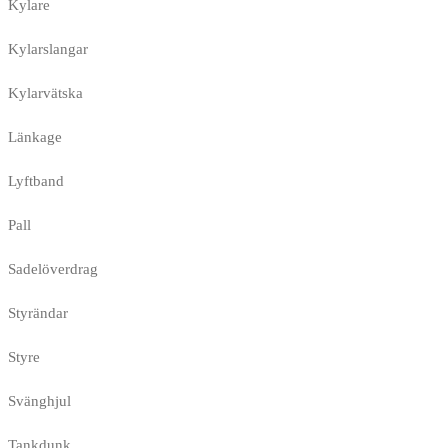
Kylare
Kylarslangar
Kylarvätska
Länkage
Lyftband
Pall
Sadelöverdrag
Styrändar
Styre
Svänghjul
Tankdunk