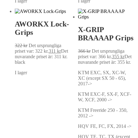
I lager
I lager
AWORKX Lock-
X-GRIP
Grips
BRAAAAP Grips
322
kr
Det ursprungliga
priset var: 322 kr.
311
kr
Det
366
kr
Det ursprungliga
nuvarande priset är: 311 kr.
priset var: 366 kr.
355
kr
Det
black
nuvarande priset är: 355 kr.
I lager
KTM EXC, SX, XC-W,
XC (except SX 50 - 65),
2017->
KTM EXC-F, SX-F, XCF-
W, XCF, 2000 ->
KTM Freeride 250 - 350,
2012 ->
HQV FE, FC, FX, 2014 ->
HQV TE, TC, TX (except