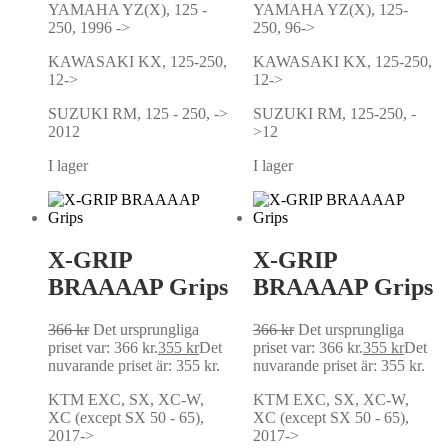
YAMAHA YZ(X), 125 -
YAMAHA YZ(X), 125-
250, 1996 ->
250, 96->
KAWASAKI KX, 125-250,
KAWASAKI KX, 125-250,
12->
12->
SUZUKI RM, 125 - 250, ->
SUZUKI RM, 125-250, -
2012
>12
I lager
I lager
X-GRIP
X-GRIP
BRAAAAP Grips
BRAAAAP Grips
366
kr
Det ursprungliga
366
kr
Det ursprungliga
priset var: 366 kr.
355
kr
Det
priset var: 366 kr.
355
kr
Det
nuvarande priset är: 355 kr.
nuvarande priset är: 355 kr.
KTM EXC, SX, XC-W,
KTM EXC, SX, XC-W,
XC (except SX 50 - 65),
XC (except SX 50 - 65),
2017->
2017->