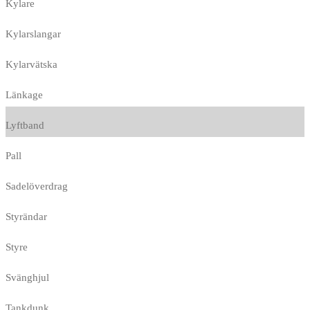
Kylare
Kylarslangar
Kylarvätska
Länkage
Lyftband
Pall
Sadelöverdrag
Styrändar
Styre
Svänghjul
Tankdunk