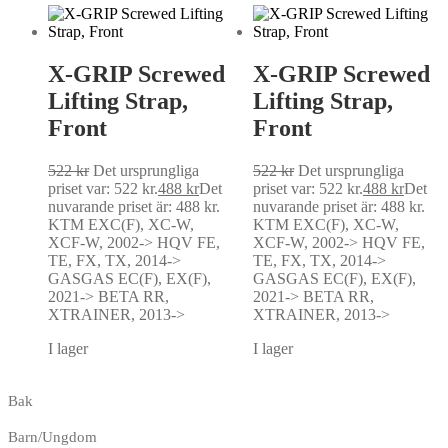
X-GRIP Screwed
X-GRIP Screwed
Lifting Strap,
Lifting Strap,
Front
Front
522
kr
Det ursprungliga
522
kr
Det ursprungliga
priset var: 522 kr.
488
kr
Det
priset var: 522 kr.
488
kr
Det
nuvarande priset är: 488 kr.
nuvarande priset är: 488 kr.
KTM EXC(F), XC-W,
KTM EXC(F), XC-W,
XCF-W, 2002-> HQV FE,
XCF-W, 2002-> HQV FE,
TE, FX, TX, 2014->
TE, FX, TX, 2014->
GASGAS EC(F), EX(F),
GASGAS EC(F), EX(F),
2021-> BETA RR,
2021-> BETA RR,
XTRAINER, 2013->
XTRAINER, 2013->
I lager
I lager
Bak
Barn/Ungdom