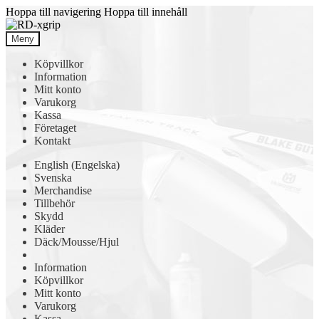
Hoppa till navigering
Hoppa till innehåll
Meny
Köpvillkor
Information
Mitt konto
Varukorg
Kassa
Företaget
Kontakt
English
(
Engelska
)
Svenska
Merchandise
Tillbehör
Skydd
Kläder
Däck/Mousse/Hjul
Information
Köpvillkor
Mitt konto
Varukorg
Kassa