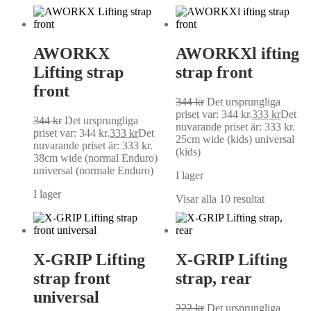
AWORKX
AWORKXl ifting
Lifting strap
strap front
front
344
kr
Det ursprungliga
priset var: 344 kr.
333
kr
Det
344
kr
Det ursprungliga
nuvarande priset är: 333 kr.
priset var: 344 kr.
333
kr
Det
25cm wide (kids) universal
nuvarande priset är: 333 kr.
(kids)
38cm wide (normal Enduro)
universal (normale Enduro)
I lager
I lager
Visar alla 10 resultat
X-GRIP Lifting
X-GRIP Lifting
strap front
strap, rear
universal
222
kr
Det ursprungliga