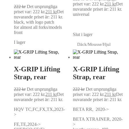
priset var: 222 kr.
211
kr
Det
222
kr
Det ursprungliga
nuvarande priset är: 211 kr.
priset var: 222 kr.
211
kr
Det
universal
nuvarande priset är: 211 kr.
black, with logo patch
for almost all forks/models
front
Slut i lager
I lager
Däck/Mousse/Hjul
X-GRIP Lifting
X-GRIP Lifting
Strap, rear
Strap, rear
222
kr
Det ursprungliga
222
kr
Det ursprungliga
priset var: 222 kr.
211
kr
Det
priset var: 222 kr.
211
kr
Det
nuvarande priset är: 211 kr.
nuvarande priset är: 211 kr.
HQV TC,FC,FX,TX,2023-
BETA RR, 2020->
>
BETA XTRAINER, 2020-
FE,TE,2024->
>