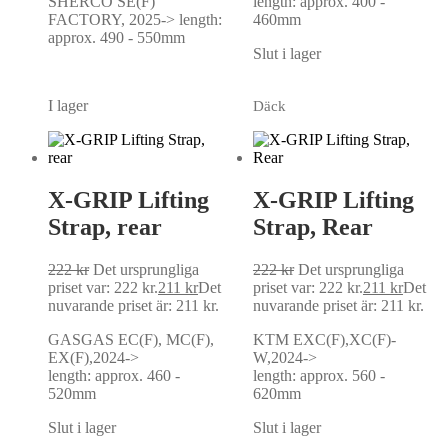
SHERCO SE(F)
length: approx. 400 -
FACTORY, 2025-> length:
460mm
approx. 490 - 550mm
Slut i lager
I lager
Däck
X-GRIP Lifting
X-GRIP Lifting
Strap, rear
Strap, Rear
222
kr
Det ursprungliga
222
kr
Det ursprungliga
priset var: 222 kr.
211
kr
Det
priset var: 222 kr.
211
kr
Det
nuvarande priset är: 211 kr.
nuvarande priset är: 211 kr.
GASGAS EC(F), MC(F),
KTM EXC(F),XC(F)-
EX(F),2024->
W,2024->
length: approx. 460 -
length: approx. 560 -
520mm
620mm
Slut i lager
Slut i lager