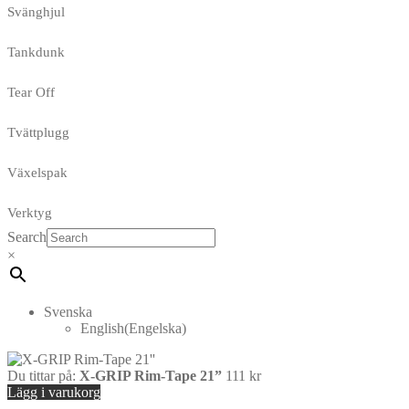
Svänghjul
Tankdunk
Tear Off
Tvättplugg
Växelspak
Verktyg
Search
×
Svenska
English
(
Engelska
)
Du tittar på:
X-GRIP Rim-Tape 21”
111
kr
Lägg i varukorg