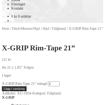
Företaget
Kontakt
0
kr
0 artiklar
Hem
/
Däck/Mousse/Hjul
/
Hjul
/
Fälgband
/
X-GRIP Rim-Tape 21”
X-GRIP Rim-Tape 21”
111
kr
für 21 x 1,85″ Felgen
I lager
X-GRIP Rim-Tape 21'' mängd
Lägg i varukorg
Artikelnr:
XG-1834
Kategori:
Fälgband
X-GRIP