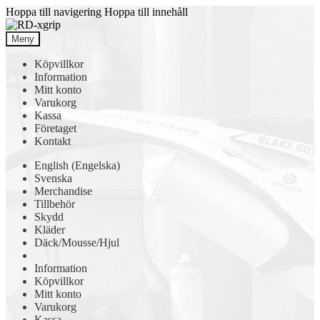
Hoppa till navigering
Hoppa till innehåll
Meny
Köpvillkor
Information
Mitt konto
Varukorg
Kassa
Företaget
Kontakt
English
(
Engelska
)
Svenska
Merchandise
Tillbehör
Skydd
Kläder
Däck/Mousse/Hjul
Information
Köpvillkor
Mitt konto
Varukorg
Kassa