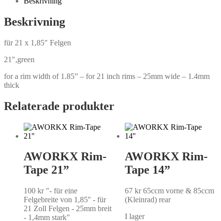
Beskrivning
Beskrivning
für 21 x 1,85″ Felgen
21″,green
for a rim width of 1.85” – for 21 inch rims – 25mm wide – 1.4mm
thick
Relaterade produkter
AWORKX Rim-
AWORKX Rim-
Tape 21”
Tape 14”
100
kr
"- für eine
67
kr
65ccm vorne & 85ccm
Felgebreite von 1,85'' - für
(Kleinrad) rear
21 Zoll Felgen - 25mm breit
I lager
- 1,4mm stark"