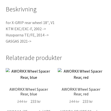
Beskrivning
for X-GRIP rear wheel 18″, V1
KTM EXC/EXC-F, 2002 ->
Husqvarna TE/FE, 2014 ->
GASGAS 2021->
Relaterade produkter
AWORKX Wheel Spacer
AWORKX Wheel Spacer
Rear, blue
Rear, red
Det
Det
Det
Det
244
kr
233
kr
244
kr
233
kr
ursprungliga
nuvarande
ursprungliga
nuvarande