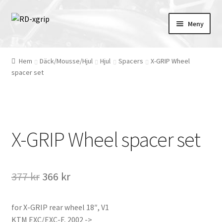
Hoppa
Hoppa
Meny
till
till
navigering
innehåll
English
(
Engelska
)
Hem
Däck/Mousse/Hjul
Hjul
Spacers
X-GRIP Wheel
spacer set
Svenska
Merchandise
Tillbehör
X-GRIP Wheel spacer set
Skydd
Det
Det
377
kr
366
kr
Kläder
ursprungliga
nuvarande
Däck/Mousse/Hjul
for X-GRIP rear wheel 18″, V1
priset
priset
KTM EXC/EXC-F, 2002 ->