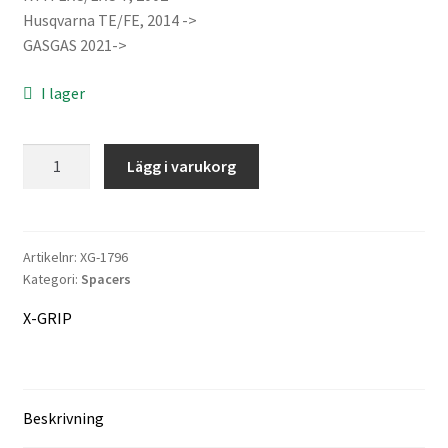
var:
är:
Husqvarna TE/FE, 2014 ->
GASGAS 2021->
377 kr.
366 kr.
Information
I lager
Köpvillkor
X-
Lägg i varukorg
Mitt konto
GRIP
Wheel
Varukorg
spacer
set
Artikelnr:
XG-1796
Kategori:
Spacers
mängd
Kassa
X-GRIP
Företaget
Kontakt
Beskrivning