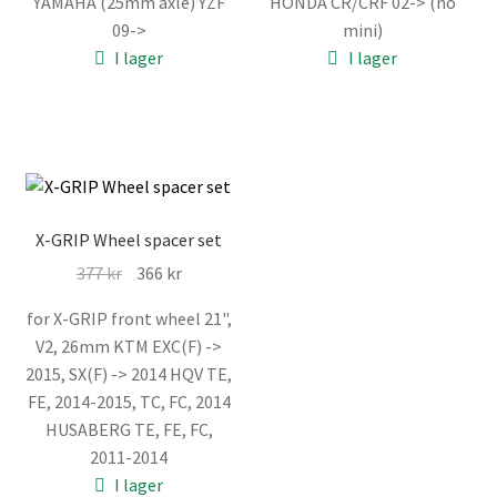
YAMAHA (25mm axle) YZF
HONDA CR/CRF 02-> (no
priset
priset
priset
priset
09->
mini)
var:
är:
var:
är:
I lager
I lager
244 kr.
233 kr.
244 kr.
233 kr.
X-GRIP Wheel spacer set
Det
Det
377
kr
366
kr
ursprungliga
nuvarande
for X-GRIP front wheel 21",
priset
priset
V2, 26mm KTM EXC(F) ->
var:
är:
2015, SX(F) -> 2014 HQV TE,
377 kr.
366 kr.
FE, 2014-2015, TC, FC, 2014
HUSABERG TE, FE, FC,
2011-2014
I lager