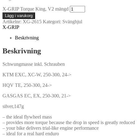
X-GRIP Torque King, V2 mängd
Lägg i varukorg
Artikelnr:
XG-2615
Kategori:
Svänghjul
X-GRIP
Beskrivning
Beskrivning
Schwungmasse inkl. Schrauben
KTM EXC, XC-W, 250-300, 24->
HQV TE, 250-300, 24->
GASGAS EC, EX, 250-300, 21->
silver,147g
– the ideal flywheel mass
– provides more torque because the drop in speed is greatly reduced
– your bike delivers trial-like engine performance
– ideal for a real hard enduro