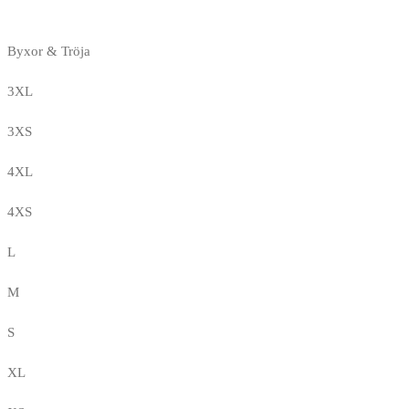
Byxor & Tröja
3XL
3XS
4XL
4XS
L
M
S
XL