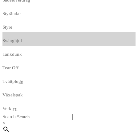
Sadelöverdrag
Styrändar
Styre
Svänghjul
Tankdunk
Tear Off
Tvättplugg
Växelspak
Verktyg
Search
×