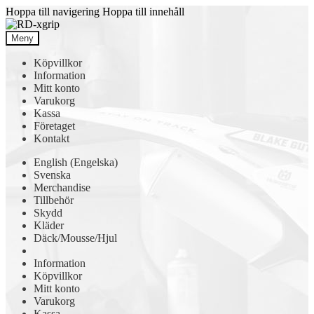
Hoppa till navigering
Hoppa till innehåll
Meny
Köpvillkor
Information
Mitt konto
Varukorg
Kassa
Företaget
Kontakt
English
(
Engelska
)
Svenska
Merchandise
Tillbehör
Skydd
Kläder
Däck/Mousse/Hjul
Information
Köpvillkor
Mitt konto
Varukorg
Kassa