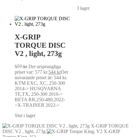
I lager
X-GRIP
TORQUE DISC
V2 , light, 273g
577
kr
Det ursprungliga
priset var: 577 kr.
544
kr
Det
nuvarande priset är: 544 kr.
KTM EXC, XC, 250-300
2014-> HUSQVARNA
TE,TX, 250-300 2016->
BETA RR,250-480,2022-
>X-TRAINER 2022->
Slut i lager
X-GRIP TORQUE
DISC V2 , light, 273g
X-GRIP
Torque King, V2