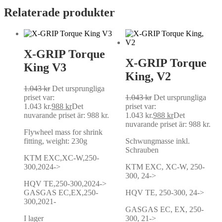
Relaterade produkter
X-GRIP Torque
X-GRIP Torque
King V3
King, V2
1.043
kr
Det ursprungliga
priset var:
1.043
kr
Det ursprungliga
1.043 kr.
988
kr
Det
priset var:
nuvarande priset är: 988 kr.
1.043 kr.
988
kr
Det
nuvarande priset är: 988 kr.
Flywheel mass for shrink
fitting, weight: 230g
Schwungmasse inkl.
Schrauben
KTM EXC,XC-W,250-
300,2024->
KTM EXC, XC-W, 250-
300, 24->
HQV TE,250-300,2024->
GASGAS EC,EX,250-
HQV TE, 250-300, 24->
300,2021-
GASGAS EC, EX, 250-
I lager
300, 21->