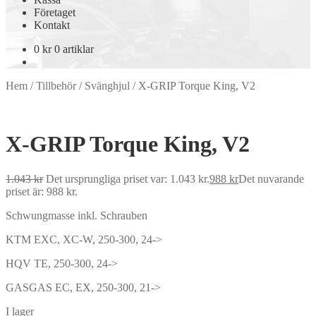
Företaget
Kontakt
0
kr
0 artiklar
Hem
/
Tillbehör
/
Svänghjul
/
X-GRIP Torque King, V2
X-GRIP Torque King, V2
1.043
kr
Det ursprungliga priset var: 1.043 kr.
988
kr
Det nuvarande
priset är: 988 kr.
Schwungmasse inkl. Schrauben
KTM EXC, XC-W, 250-300, 24->
HQV TE, 250-300, 24->
GASGAS EC, EX, 250-300, 21->
I lager