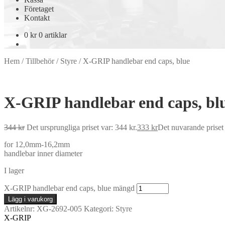
Företaget
Kontakt
0
kr
0 artiklar
Hem
/
Tillbehör
/
Styre
/
X-GRIP handlebar end caps, blue
X-GRIP handlebar end caps, bl
344
kr
Det ursprungliga priset var: 344 kr.
333
kr
Det nuvarande priset 
for 12,0mm-16,2mm
handlebar inner diameter
I lager
X-GRIP handlebar end caps, blue mängd
Lägg i varukorg
Artikelnr:
XG-2692-005
Kategori:
Styre
X-GRIP