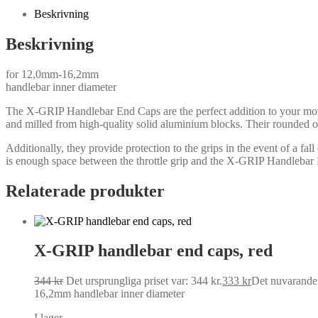
Beskrivning
Beskrivning
for 12,0mm-16,2mm
handlebar inner diameter
The X-GRIP Handlebar End Caps are the perfect addition to your mot
and milled from high-quality solid aluminium blocks. Their rounded ou
Additionally, they provide protection to the grips in the event of a 
is enough space between the throttle grip and the X-GRIP Handlebar 
Relaterade produkter
X-GRIP handlebar end caps, red
344
kr
Det ursprungliga priset var: 344 kr.
333
kr
Det nuvarande p
16,2mm handlebar inner diameter
I lager