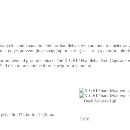
orcycle handlebars. Suitable for handlebars with an inner diameter r
ter edges prevent glove snagging or tearing, ensuring a comfortable ri
fall or unintended ground contact. The X-GRIP Handlebar End Caps are ava
End Cap to prevent the throttle grip from jamming.
Däck/Mousse/Hjul
riset är: 333 kr.
for 12,0mm-
Däck