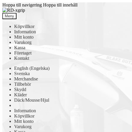
Hoppa till navigering
Hoppa till innehåll
Meny
Köpvillkor
Information
Mitt konto
Varukorg
Kassa
Företaget
Kontakt
English
(
Engelska
)
Svenska
Merchandise
Tillbehör
Skydd
Kläder
Däck/Mousse/Hjul
Information
Köpvillkor
Mitt konto
Varukorg
Kassa