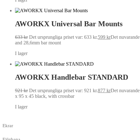
AWORKX Universal Bar Mounts
633
kr
Det ursprungliga priset var: 633 kr.
599
kr
Det nuvarande p
and 28,6mm bar mount
I lager
AWORKX Handlebar STANDARD
921
kr
Det ursprungliga priset var: 921 kr.
877
kr
Det nuvarande p
x 95 x 45 black, with crossbar
I lager
Ekrar
Fälgbana