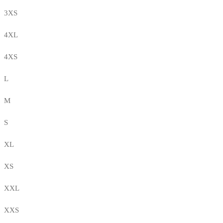
3XS
4XL
4XS
L
M
S
XL
XS
XXL
XXS