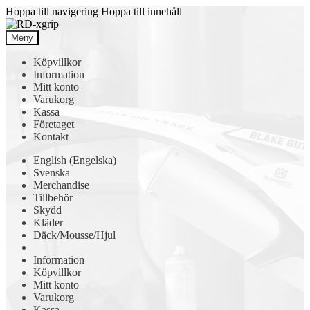
Hoppa till navigering
Hoppa till innehåll
Meny
Köpvillkor
Information
Mitt konto
Varukorg
Kassa
Företaget
Kontakt
English
(
Engelska
)
Svenska
Merchandise
Tillbehör
Skydd
Kläder
Däck/Mousse/Hjul
Information
Köpvillkor
Mitt konto
Varukorg
Kassa