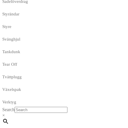
Sadelöverdrag
Styrändar
Styre
Svänghjul
Tankdunk
Tear Off
Tvättplugg
Växelspak
Verktyg
Search
×