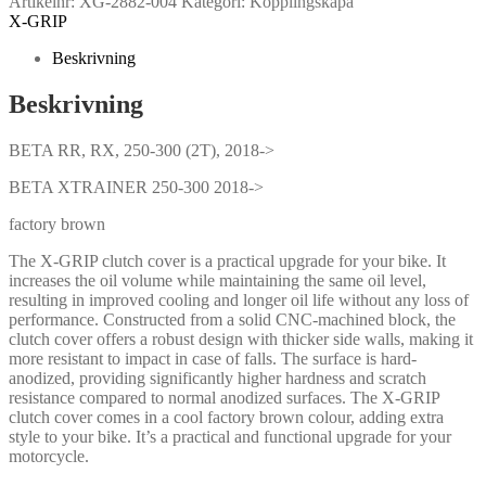
Artikelnr:
XG-2882-004
Kategori:
Kopplingskåpa
X-GRIP
Beskrivning
Beskrivning
BETA RR, RX, 250-300 (2T), 2018->
BETA XTRAINER 250-300 2018->
factory brown
The X-GRIP clutch cover is a practical upgrade for your bike. It
increases the oil volume while maintaining the same oil level,
resulting in improved cooling and longer oil life without any loss of
performance. Constructed from a solid CNC-machined block, the
clutch cover offers a robust design with thicker side walls, making it
more resistant to impact in case of falls. The surface is hard-
anodized, providing significantly higher hardness and scratch
resistance compared to normal anodized surfaces. The X-GRIP
clutch cover comes in a cool factory brown colour, adding extra
style to your bike. It’s a practical and functional upgrade for your
motorcycle.