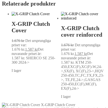
Relaterade produkter
X-GRIP Clutch
X-GRIP Clutch
Cover
cover reinforced
1.676
kr
Det ursprungliga
priset var:
1.676
kr
Det ursprungliga
1.676 kr.
1.587
kr
Det
priset var:
nuvarande priset är:
1.676 kr.
1.587
kr
Det
1.587 kr.
SHERCO SE 250-
nuvarande priset är:
300 2024->
1.587 kr.
KTM 250-
450,EXC(F),XC(F)-W,24-
I lager
>,SX(F), XC(F),23->,HQV
250-450,TC,FC,TX,FX,23-
>, TE,FE,24->,GASGAS
250-450,EC(F),MC(F),
EX(F),24->
I lager
X-GRIP Clutch Cover