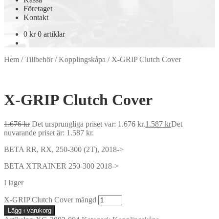
Företaget
Kontakt
0
kr
0 artiklar
Hem
/
Tillbehör
/
Kopplingskåpa
/
X-GRIP Clutch Cover
X-GRIP Clutch Cover
1.676
kr
Det ursprungliga priset var: 1.676 kr.
1.587
kr
Det
nuvarande priset är: 1.587 kr.
BETA RR, RX, 250-300 (2T), 2018->
BETA XTRAINER 250-300 2018->
I lager
X-GRIP Clutch Cover mängd
Lägg i varukorg