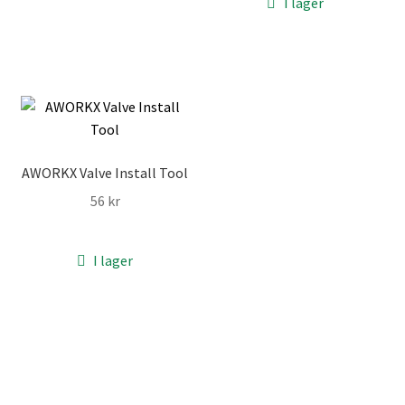
I lager
222 kr.
211 kr.
AWORKX Valve Install Tool
56
kr
I lager