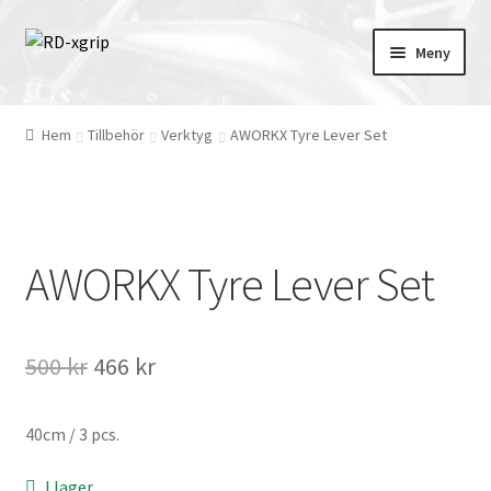
Hoppa
Hoppa
Meny
till
till
navigering
innehåll
English
(
Engelska
)
Hem
Tillbehör
Verktyg
AWORKX Tyre Lever Set
Svenska
Merchandise
AWORKX Tyre Lever Set
Tillbehör
Skydd
Det
Det
500
kr
466
kr
Kläder
ursprungliga
nuvarande
40cm / 3 pcs.
priset
priset
Däck/Mousse/Hjul
var:
är:
I lager