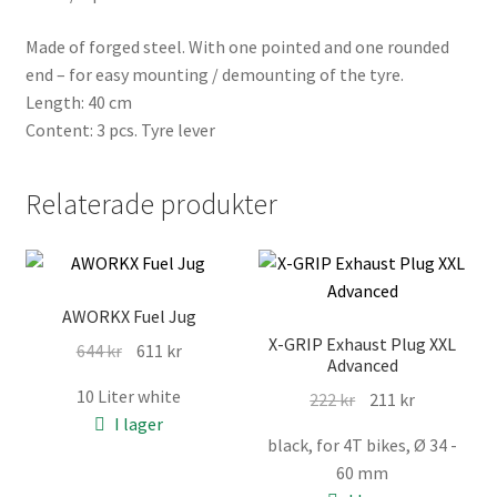
Made of forged steel. With one pointed and one rounded
end – for easy mounting / demounting of the tyre.
Length: 40 cm
Content: 3 pcs. Tyre lever
Relaterade produkter
AWORKX Fuel Jug
X-GRIP Exhaust Plug XXL
Det
Det
644
kr
611
kr
Advanced
ursprungliga
nuvarande
10 Liter white
Det
Det
222
kr
211
kr
priset
priset
I lager
ursprungliga
nuvarande
var:
är:
black, for 4T bikes, Ø 34 -
priset
priset
644 kr.
611 kr.
60 mm
var:
är: