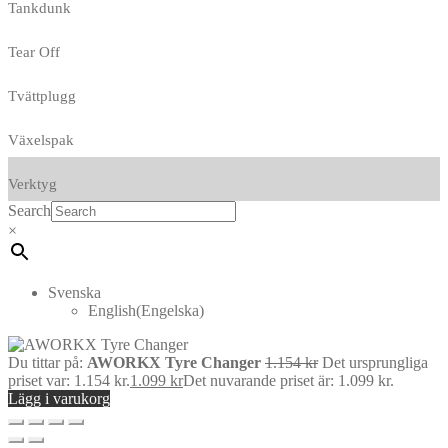
Tankdunk
Tear Off
Tvättplugg
Växelspak
Verktyg
Search
×
Svenska
English
(
Engelska
)
Du tittar på:
AWORKX Tyre Changer
1.154
kr
Det ursprungliga
priset var: 1.154 kr.
1.099
kr
Det nuvarande priset är: 1.099 kr.
Lägg i varukorg