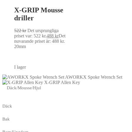
X-GRIP Mousse
driller
522
kr
Det ursprungliga
priset var: 522 kr.
488
kr
Det
nuvarande priset är: 488 kr.
20mm
I lager
AWORKX Spoke Wrench Set
X-GRIP Allen Key
Däck/Mousse/Hjul
Däck
Bak