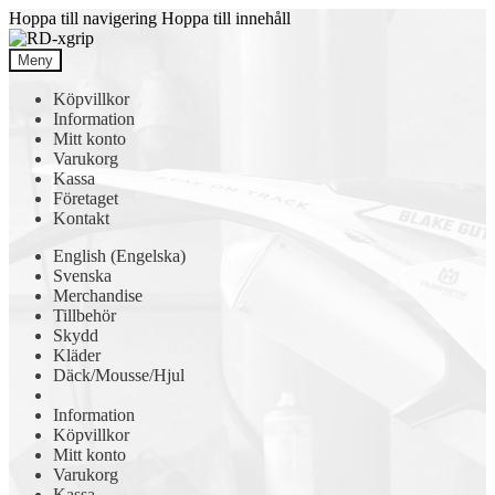
Hoppa till navigering
Hoppa till innehåll
Meny
Köpvillkor
Information
Mitt konto
Varukorg
Kassa
Företaget
Kontakt
English
(
Engelska
)
Svenska
Merchandise
Tillbehör
Skydd
Kläder
Däck/Mousse/Hjul
Information
Köpvillkor
Mitt konto
Varukorg
Kassa