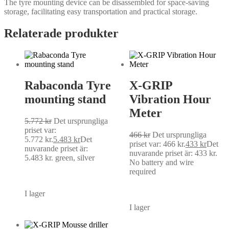
The tyre mounting device can be disassembled for space-saving
storage, facilitating easy transportation and practical storage.
Relaterade produkter
Rabaconda Tyre
X-GRIP
mounting stand
Vibration Hour
Meter
5.772
kr
Det ursprungliga
priset var:
466
kr
Det ursprungliga
5.772 kr.
5.483
kr
Det
priset var: 466 kr.
433
kr
Det
nuvarande priset är:
nuvarande priset är: 433 kr.
5.483 kr.
green, silver
No battery and wire
required
I lager
I lager