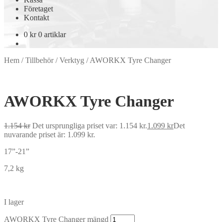
Företaget
Kontakt
0
kr
0 artiklar
Hem
/
Tillbehör
/
Verktyg
/
AWORKX Tyre Changer
AWORKX Tyre Changer
1.154
kr
Det ursprungliga priset var: 1.154 kr.
1.099
kr
Det
nuvarande priset är: 1.099 kr.
17”-21”
7,2 kg
I lager
AWORKX Tyre Changer mängd