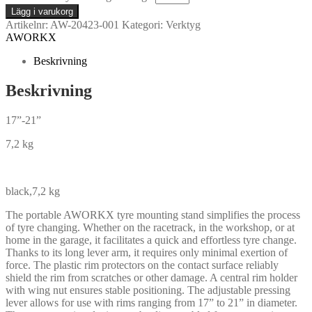
Lägg i varukorg
Artikelnr:
AW-20423-001
Kategori:
Verktyg
AWORKX
Beskrivning
Beskrivning
17”-21”
7,2 kg
black,7,2 kg
The portable AWORKX tyre mounting stand simplifies the process
of tyre changing. Whether on the racetrack, in the workshop, or at
home in the garage, it facilitates a quick and effortless tyre change.
Thanks to its long lever arm, it requires only minimal exertion of
force. The plastic rim protectors on the contact surface reliably
shield the rim from scratches or other damage. A central rim holder
with wing nut ensures stable positioning. The adjustable pressing
lever allows for use with rims ranging from 17” to 21” in diameter.