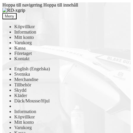
Hoppa till navigering
Hoppa till innehåll
Meny
Köpvillkor
Information
Mitt konto
Varukorg
Kassa
Företaget
Kontakt
English
(
Engelska
)
Svenska
Merchandise
Tillbehör
Skydd
Kläder
Däck/Mousse/Hjul
Information
Köpvillkor
Mitt konto
Varukorg
Kassa