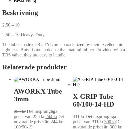
Beskrivning
Beskrivning
2,50 – 10
2,50 – 10,Heavy- Duty
The tubes made of BUTYL are characterized by their excellent air
tightness. Butyl is much denser than natural rubber. Provided with a
TR6 valve, they are easy to handle.
Relaterade produkter
AWORKX Tube
X-GRIP Tube
3mm
60/100-14-HD
255
kr
Det ursprungliga
priset var: 255 kr.
244
kr
Det
311
kr
Det ursprungliga
nuvarande priset är: 244 kr.
priset var: 311 kr.
300
kr
Det
100/90-19
nuvarande priset är: 300 kr.