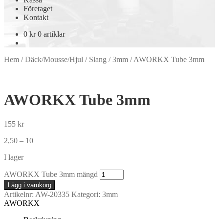
Företaget
Kontakt
0
kr
0 artiklar
Hem
/
Däck/Mousse/Hjul
/
Slang
/
3mm
/
AWORKX Tube 3mm
AWORKX Tube 3mm
155
kr
2,50 – 10
I lager
AWORKX Tube 3mm mängd
Lägg i varukorg
Artikelnr:
AW-20335
Kategori:
3mm
AWORKX