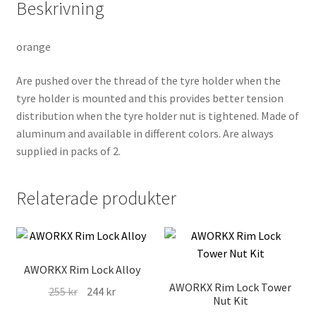
Beskrivning
orange
Are pushed over the thread of the tyre holder when the
tyre holder is mounted and this provides better tension
distribution when the tyre holder nut is tightened. Made of
aluminum and available in different colors. Are always
supplied in packs of 2.
Relaterade produkter
AWORKX Rim Lock Alloy
AWORKX Rim Lock Tower
Det
Det
255
kr
244
kr
Nut Kit
ursprungliga
nuvarande