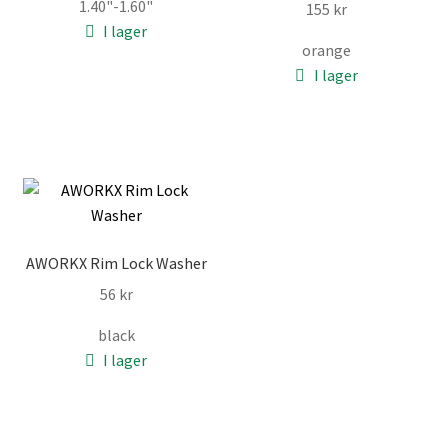
1.40"-1.60"
155
kr
priset
priset
I lager
var:
är:
orange
255 kr.
244 kr.
I lager
AWORKX Rim Lock Washer
56
kr
black
I lager