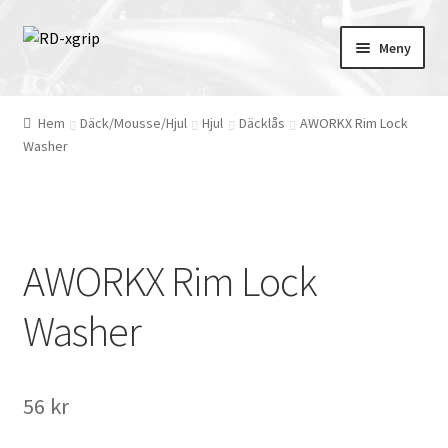
Hoppa
Hoppa
Meny
till
till
navigering
innehåll
English
(
Engelska
)
Hem
Däck/Mousse/Hjul
Hjul
Däcklås
AWORKX Rim Lock
Washer
Svenska
Merchandise
Tillbehör
AWORKX Rim Lock
Skydd
Washer
Kläder
56
kr
Däck/Mousse/Hjul