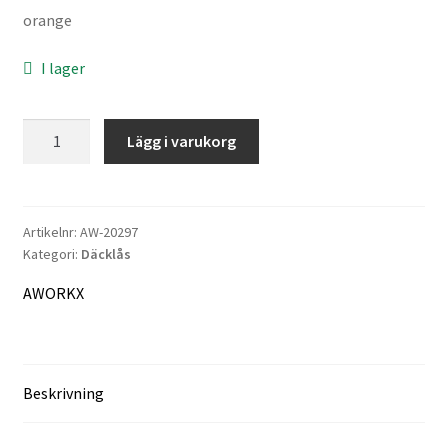
orange
I lager
Information
Köpvillkor
AWORKX
Lägg i varukorg
Rim
Mitt konto
Lock
Washer
Varukorg
mängd
Artikelnr:
AW-20297
Kategori:
Däcklås
Kassa
AWORKX
Företaget
Kontakt
Beskrivning