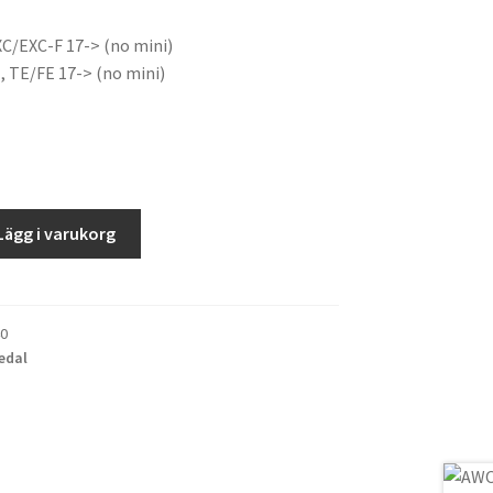
t
priset
XC/EXC-F 17-> (no mini)
är:
 TE/FE 17-> (no mini)
r.
699 kr.
Lägg i varukorg
0
edal