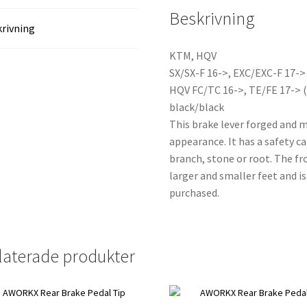
Beskrivning
rivning
KTM, HQV
SX/SX-F 16->, EXC/EXC-F 17->
HQV FC/TC 16->, TE/FE 17-> (
black/black
This brake lever forged and m
appearance. It has a safety ca
branch, stone or root. The fr
larger and smaller feet and is
purchased.
laterade produkter