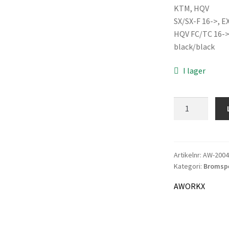
KTM, HQV
prise
SX/SX-F 16->, E
var:
HQV FC/TC 16->,
black/black
744 k
I lager
AWORKX
Rear
Brake
Pedal
mängd
Artikelnr:
AW-2004
Kategori:
Bromsp
AWORKX