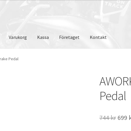
Varukorg
Kassa
Företaget
Kontakt
rake Pedal
AWORK
Pedal
Det
744
kr
699
ursp