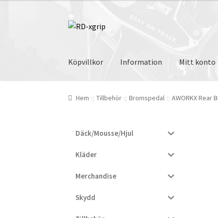
var:
är:
744 kr.
699 kr.
Hoppa
Hoppa
till
till
navigering
innehåll
Köpvillkor
Information
Mitt konto
Hem
Tillbehör
Bromspedal
AWORKX Rear B
Däck/Mousse/Hjul
Kläder
Merchandise
Skydd