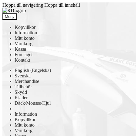
Hoppa till navigering
Hoppa till innehåll
Meny
Köpvillkor
Information
Mitt konto
Varukorg
Kassa
Företaget
Kontakt
English
(
Engelska
)
Svenska
Merchandise
Tillbehör
Skydd
Kläder
Däck/Mousse/Hjul
Information
Köpvillkor
Mitt konto
Varukorg
Kassa