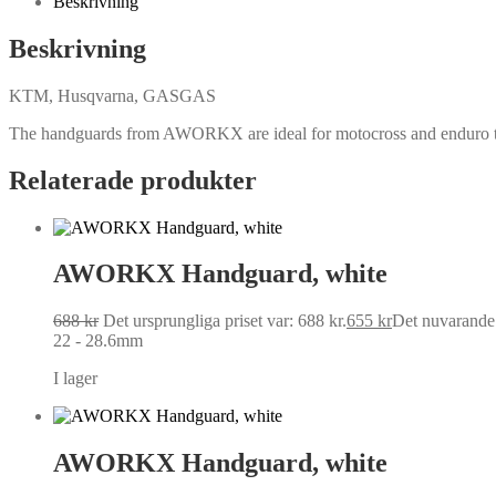
Beskrivning
Beskrivning
KTM, Husqvarna, GASGAS
The handguards from AWORKX are ideal for motocross and enduro to 
Relaterade produkter
AWORKX Handguard, white
688
kr
Det ursprungliga priset var: 688 kr.
655
kr
Det nuvarande p
22 - 28.6mm
I lager
AWORKX Handguard, white