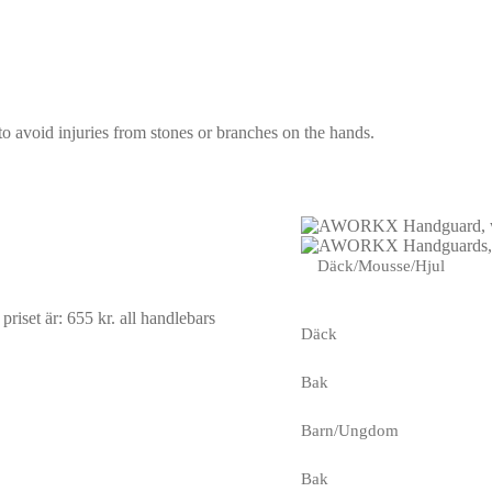
avoid injuries from stones or branches on the hands.
Däck/Mousse/Hjul
riset är: 655 kr.
all handlebars
Däck
Bak
Barn/Ungdom
Bak