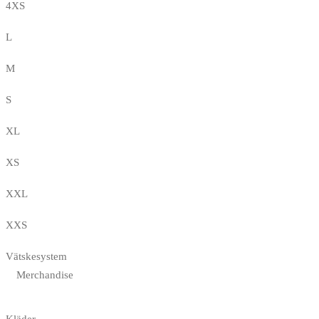
4XS
L
M
S
XL
XS
XXL
XXS
Vätskesystem
Merchandise
Kläder