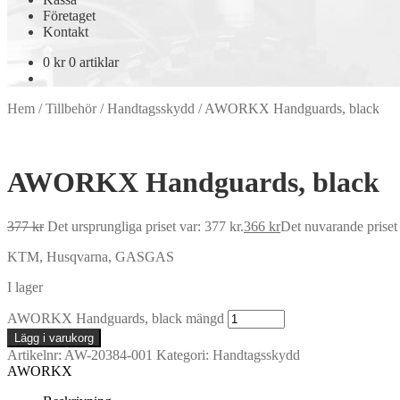
Företaget
Kontakt
0
kr
0 artiklar
Hem
/
Tillbehör
/
Handtagsskydd
/
AWORKX Handguards, black
AWORKX Handguards, black
377
kr
Det ursprungliga priset var: 377 kr.
366
kr
Det nuvarande priset 
KTM, Husqvarna, GASGAS
I lager
AWORKX Handguards, black mängd
Lägg i varukorg
Artikelnr:
AW-20384-001
Kategori:
Handtagsskydd
AWORKX