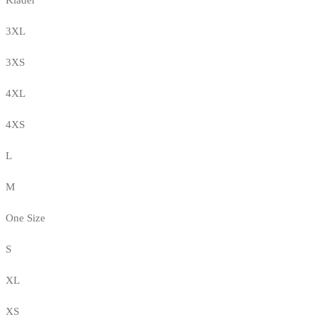
3XL
3XS
4XL
4XS
L
M
One Size
S
XL
XS