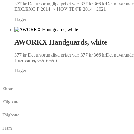
377
kr
Det ursprungliga priset var: 377 kr.
366
kr
Det nuvarande p
EXC/EXC-F 2014 -> HQV TE/FE 2014 - 2021
I lager
AWORKX Handguards, white
377
kr
Det ursprungliga priset var: 377 kr.
366
kr
Det nuvarande p
Husqvarna, GASGAS
I lager
Ekrar
Fälgbana
Fälgband
Fram