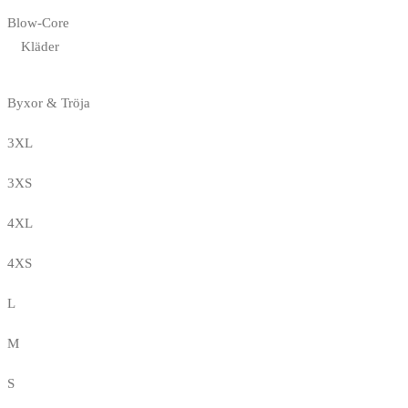
Blow-Core
Kläder
Byxor & Tröja
3XL
3XS
4XL
4XS
L
M
S