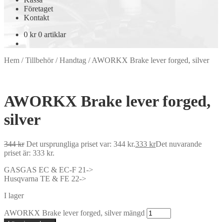
Företaget
Kontakt
0
kr
0 artiklar
Hem
/
Tillbehör
/
Handtag
/
AWORKX Brake lever forged, silver
AWORKX Brake lever forged,
silver
344
kr
Det ursprungliga priset var: 344 kr.
333
kr
Det nuvarande
priset är: 333 kr.
GASGAS EC & EC-F 21->
Husqvarna TE & FE 22->
I lager
AWORKX Brake lever forged, silver mängd