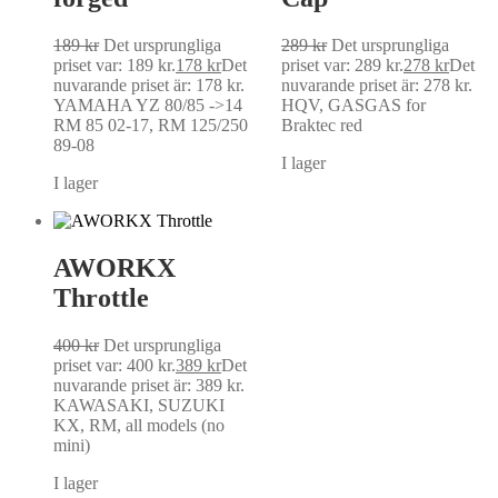
189
kr
Det ursprungliga
289
kr
Det ursprungliga
priset var: 189 kr.
178
kr
Det
priset var: 289 kr.
278
kr
Det
nuvarande priset är: 178 kr.
nuvarande priset är: 278 kr.
YAMAHA YZ 80/85 ->14
HQV, GASGAS for
RM 85 02-17, RM 125/250
Braktec red
89-08
I lager
I lager
AWORKX
Throttle
400
kr
Det ursprungliga
priset var: 400 kr.
389
kr
Det
nuvarande priset är: 389 kr.
KAWASAKI, SUZUKI
KX, RM, all models (no
mini)
I lager