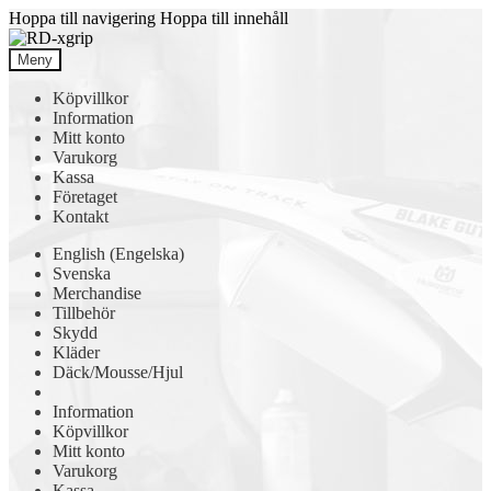
Hoppa till navigering
Hoppa till innehåll
Meny
Köpvillkor
Information
Mitt konto
Varukorg
Kassa
Företaget
Kontakt
English
(
Engelska
)
Svenska
Merchandise
Tillbehör
Skydd
Kläder
Däck/Mousse/Hjul
Information
Köpvillkor
Mitt konto
Varukorg
Kassa