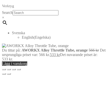
Verktyg
Search
×
Svenska
English
(
Engelska
)
Du tittar på:
AWORKX Alloy Throttle Tube, orange
566
kr
Det
ursprungliga priset var: 566 kr.
533
kr
Det nuvarande priset är:
533 kr.
Lägg i varukorg