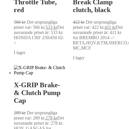
Throttle Tube,
Break Clamp
red
clutch, black
566
kr
Det ursprungliga
422
kr
Det ursprungliga
priset var: 566 kr.
533
kr
Det
priset var: 422 kr.
411
kr
Det
nuvarande priset är: 533 kr.
nuvarande priset är: 411 kr.
HONDA CRF 250/450 02-
for BREMBO 2014 ->
>
BETA,HQV,KTM,SHERCO
MC,MCF
I lager
I lager
X-GRIP Brake-
& Clutch Pump
Cap
289
kr
Det ursprungliga
priset var: 289 kr.
278
kr
Det
nuvarande priset är: 278 kr.
HQV, GASGAS for