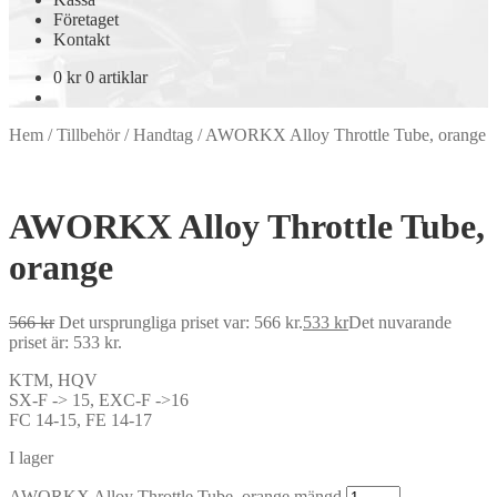
Företaget
Kontakt
0
kr
0 artiklar
Hem
/
Tillbehör
/
Handtag
/
AWORKX Alloy Throttle Tube, orange
AWORKX Alloy Throttle Tube,
orange
566
kr
Det ursprungliga priset var: 566 kr.
533
kr
Det nuvarande
priset är: 533 kr.
KTM, HQV
SX-F -> 15, EXC-F ->16
FC 14-15, FE 14-17
I lager
AWORKX Alloy Throttle Tube, orange mängd