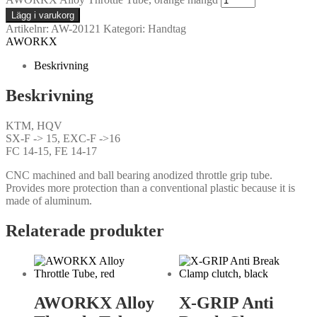
Lägg i varukorg
Artikelnr:
AW-20121
Kategori:
Handtag
AWORKX
Beskrivning
Beskrivning
KTM, HQV
SX-F -> 15, EXC-F ->16
FC 14-15, FE 14-17
CNC machined and ball bearing anodized throttle grip tube.
Provides more protection than a conventional plastic because it is
made of aluminum.
Relaterade produkter
AWORKX Alloy
X-GRIP Anti