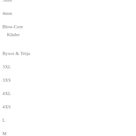
3mm
4mm
Blow-Core
Kläder
Byxor & Tröja
3XL
3XS
4XL
4XS
L
M