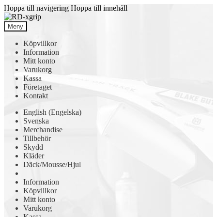
Hoppa till navigering
Hoppa till innehåll
Meny
Köpvillkor
Information
Mitt konto
Varukorg
Kassa
Företaget
Kontakt
English
(
Engelska
)
Svenska
Merchandise
Tillbehör
Skydd
Kläder
Däck/Mousse/Hjul
Information
Köpvillkor
Mitt konto
Varukorg
Kassa